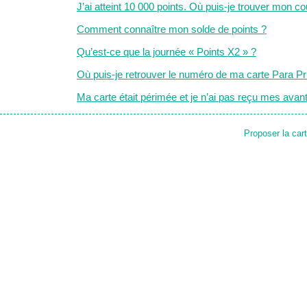
J’ai atteint 10 000 points. Où puis-je trouver mon 
Comment connaître mon solde de points ?
Qu’est-ce que la journée « Points X2 » ?
Où puis-je retrouver le numéro de ma carte Para Pri
Ma carte était périmée et je n’ai pas reçu mes av
Proposer la car